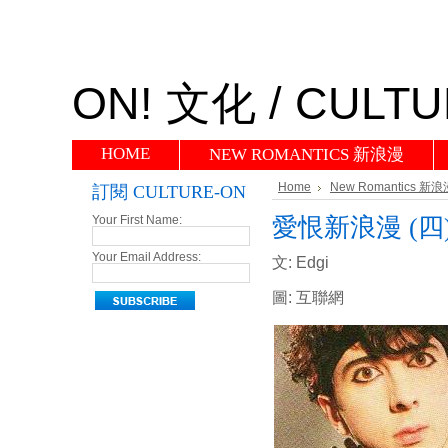
ON!
文化 / CULTU
HOME
NEW ROMANTICS 新浪漫
Home
New Romantics 新浪
訂閱 CULTURE-ON
愛恨新浪漫 (四
Your First Name:
Your Email Address:
文: Edgi
圖: 互聯網