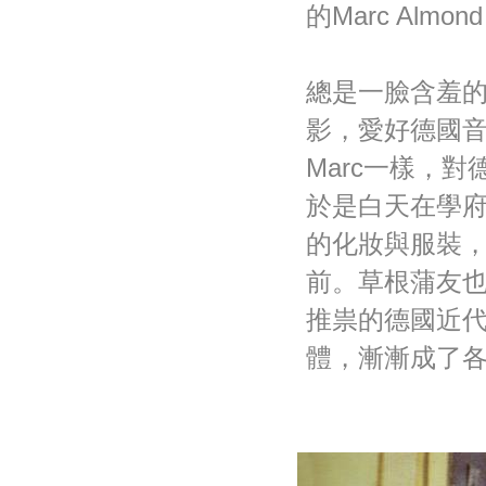
的Marc Alm
總是一臉含羞的
影，愛好德國
Marc一樣，
於是白天在學
的化妝與服裝
前。草根蒲友
推祟的德國近
體，漸漸成了