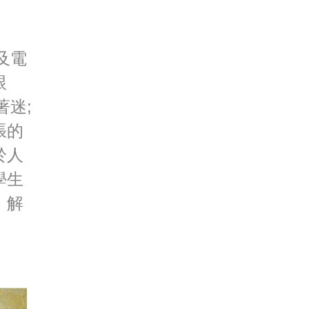
及電
跟
著迷;
張的
於人
學生
、解