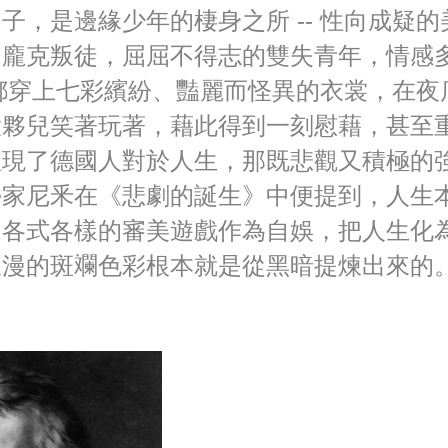
子，是邊緣少年的棲身之所 -- 性向成疑的
的龐克叛徒，屈屈不得志的雙失青年，情感
- 都穿上七彩繽紛、豔麗而怪異的衣裳，在夜
大夥兒笑著玩著，藉此得到一刻慰藉，甚至
體現了德國人對於人生，那既悲觀又積極的
學家尼釆在《悲劇的誕生》中便提到，人生
過各式各樣的審美遊戲作為自娛，把人生化
浪漫的斑斕色彩根本就是從黑暗提煉出來的