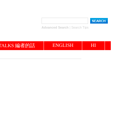
Advanced Search
|
Search Tips
ENGLISH
HI
TALKS 編者的話