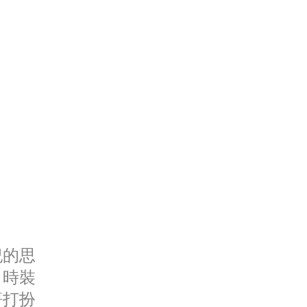
紀的思
。時裝
著打扮