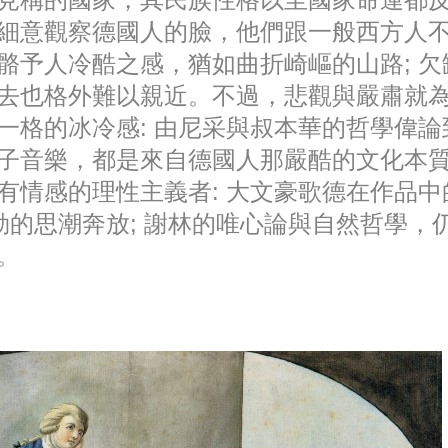
細意觀察德國人的臉，他們跟一般西方人不同
骼予人冷酷之感，猶如曲折崎嶇的山路; 欠
去也格外難以親近。不過，悲觀與嚴肅就
一格的冰冷感: 由尼采與叔本華的哲學偉論
子音樂，都是來自德國人那嚴酷的文化本
有情感的理性主義者: 大文豪歌德在作品中
席勒的思潮奔放; 謝林的唯心論與自然哲學，
騰。