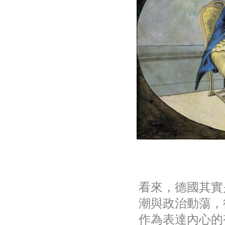
看來，德國其實
潮與政治動蕩，
作為表達內心的