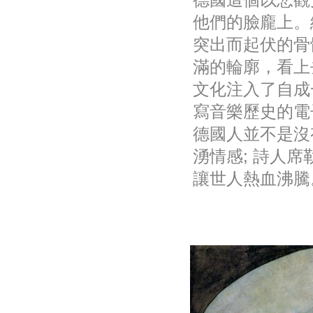
他們的臉龐上。
突出而起伏的骨
滿的輪廓，看上
文化注入了自成
寫音樂歷史的電
德國人並不是沒
湧情感; 詩人
讓世人熱血沸