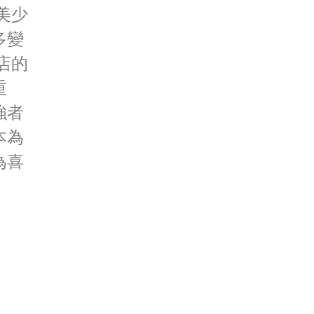
美少
多變
店的
重
強者
本為
為喜
。