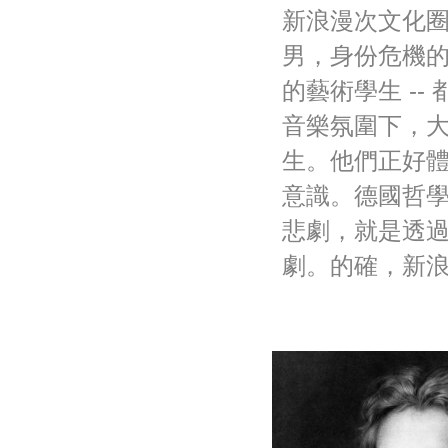
新浪漫次文化圈
男，身份危機
的藝術學生 -
音樂氛圍下，
生。他們正好
意識。德國哲
悲劇，就是透
劇。的確，新