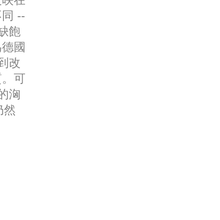
 --
缺飽
為德國
到改
質。可
的洶
仍然