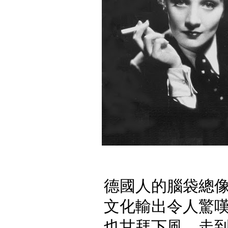
德國人的腦袋總
文化輸出令人驚嘆，連
也甘拜下風，走